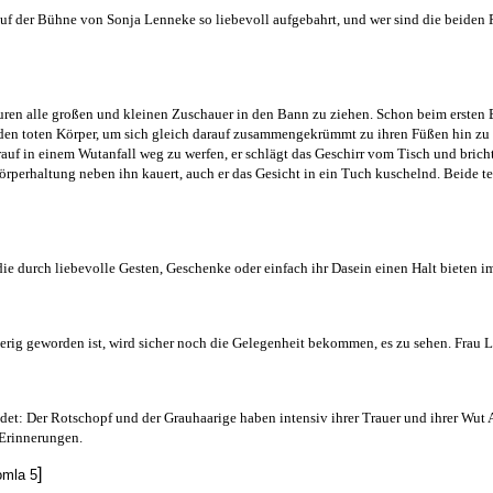
uf der Bühne von Sonja Lenneke so liebevoll aufgebahrt, und wer sind die beiden Pup
uren alle großen und kleinen Zuschauer in den Bann zu ziehen. Schon beim ersten 
 den toten Körper, um sich gleich darauf zusammengekrümmt zu ihren Füßen hin zu 
rauf in einem Wutanfall weg zu werfen, er schlägt das Geschirr vom Tisch und br
rperhaltung neben ihn kauert, auch er das Gesicht in ein Tuch kuschelnd. Beide tei
die durch liebevolle Gesten, Geschenke oder einfach ihr Dasein einen Halt bieten i
ugierig geworden ist, wird sicher noch die Gelegenheit bekommen, es zu sehen. Fra
ndet: Der Rotschopf und der Grauhaarige haben intensiv ihrer Trauer und ihrer Wu
 Erinnerungen.
]
omla 5