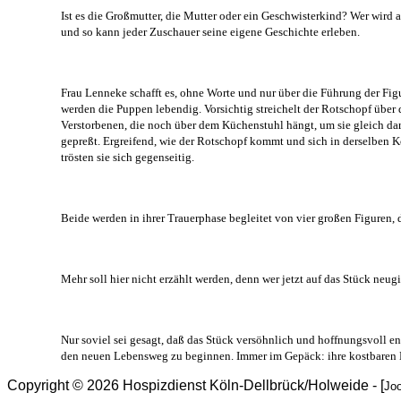
Ist es die Großmutter, die Mutter oder ein Geschwisterkind? Wer wird a
und so kann jeder Zuschauer seine eigene Geschichte erleben.
Frau Lenneke schafft es, ohne Worte und nur über die Führung der Fig
werden die Puppen lebendig. Vorsichtig streichelt der Rotschopf über
Verstorbenen, die noch über dem Küchenstuhl hängt, um sie gleich da
gepreßt. Ergreifend, wie der Rotschopf kommt und sich in derselben Kö
trösten sie sich gegenseitig.
Beide werden in ihrer Trauerphase begleitet von vier großen Figuren, 
Mehr soll hier nicht erzählt werden, denn wer jetzt auf das Stück ne
Nur soviel sei gesagt, daß das Stück versöhnlich und hoffnungsvoll e
den neuen Lebensweg zu beginnen.
Immer im Gepäck: ihre kostbaren
Copyright © 2026 Hospizdienst Köln-Dellbrück/Holweide - [
Jo