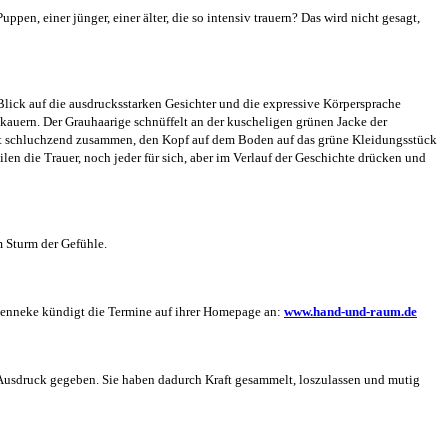
pen, einer jünger, einer älter, die so intensiv trauern? Das wird nicht gesagt,
Blick auf die ausdrucksstarken Gesichter und die expressive Körpersprache
kauern. Der Grauhaarige schnüffelt an der kuscheligen grünen Jacke der
icht schluchzend zusammen, den Kopf auf dem Boden auf das grüne Kleidungsstück
len die Trauer, noch jeder für sich, aber im Verlauf der Geschichte drücken und
m Sturm der Gefühle.
u Lenneke kündigt die Termine auf ihrer Homepage an:
www.hand-und-raum.de
t Ausdruck gegeben. Sie haben dadurch Kraft gesammelt, loszulassen und mutig